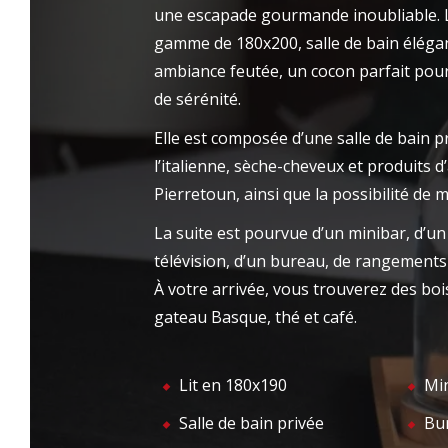
Au cœur de Hasparren, notre maison vous
une escapade gourmande inoubliable. La
NOT
ACCUEIL
accueille avec confort et expérience
gamme de 180x200, salle de bain élégan
gastronomique. Profitez d'un séjour où
ambiance feutée, un cocon parfait pour
chaque détail est pensé, du calme des
de sérénité.
chambre à la table étoilée.
Elle est composée d’une salle de bain p
l’italienne, sèche-cheveux et produits d’
Pierretoun, ainsi que la possibilité de m
La suite est pourvue d’un minibar, d’un 
télévision, d’un bureau, de rangements 
À votre arrivée, vous trouverez des boi
gateau Basque, thé et café.
Lit en 180x190
Mi
Salle de bain privée
Bu