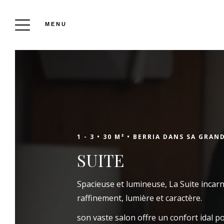
MENU
RÉSERVATION
L'Hôtel Berria Par
1 - 3 •
30 M² •
BERRIA DANS SA GRAN
SUITE
La Maison De
Spacieuse et lumineuse, La Suite incarne
Pierre
raffinement, lumière et caractère.
son vaste salon offre un confort idal p