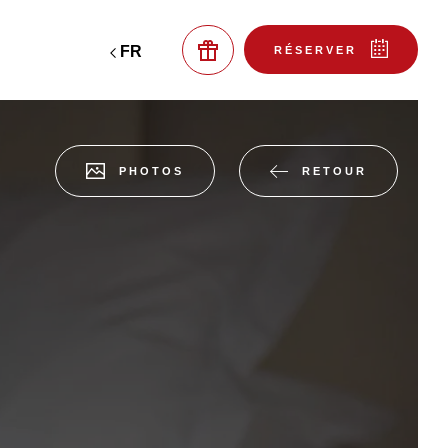
FR
EN
RÉSERVER
RETOUR
PHOTOS
réserver une table au
coffrets cadeaux
bistro
 CHAMBRE
er