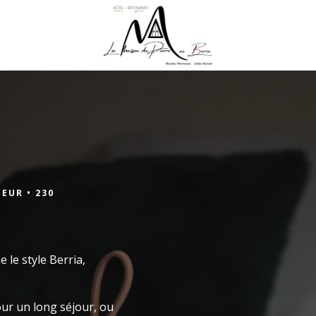
réserver une table à
réserver une chambre
maison de pierre
DEUR •
230
RÉSERVER UNE
 le style Berria,
Réserv
our un long séjour, ou