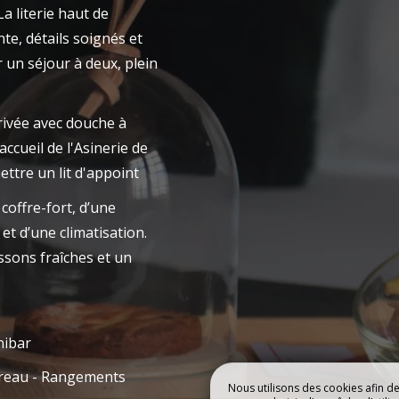
 literie haut de
RE MAISON
CHAMBRES
te, détails soignés et
 un séjour à deux, plein
rivée avec douche à
accueil de l'Asinerie de
ettre un lit d'appoint
coffre-fort, d’une
et d’une climatisation.
ssons fraîches et un
nibar
reau - Rangements
Nous utilisons des cookies afin d