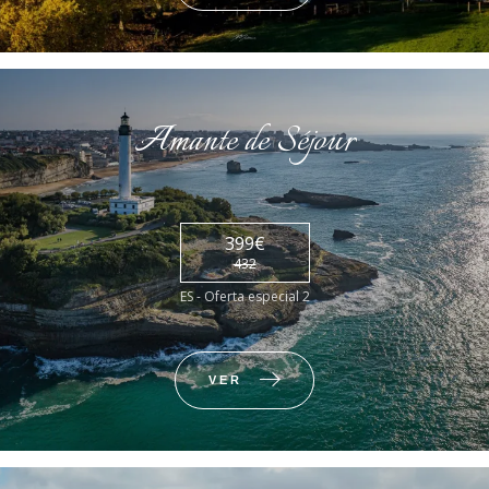
Amante de Séjour
399€
432
ES - Oferta especial 2
VER