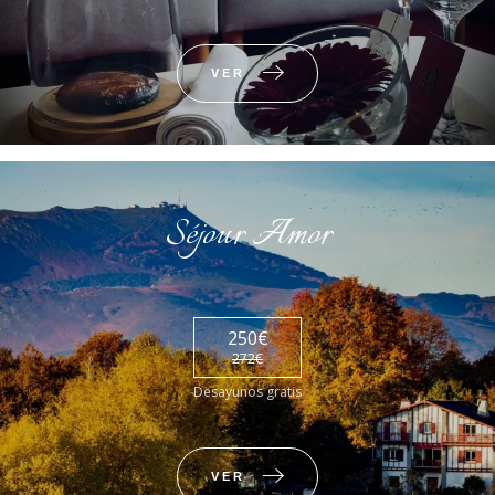
VER
Séjour Amor
250€
272€
Desayunos gratis
VER