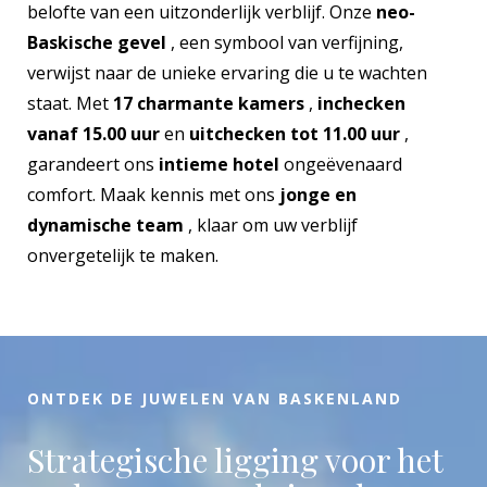
belofte van een uitzonderlijk verblijf. Onze
neo-
Baskische gevel
, een symbool van verfijning,
verwijst naar de unieke ervaring die u te wachten
staat. Met
17 charmante kamers
,
inchecken
vanaf 15.00 uur
en
uitchecken tot 11.00 uur
,
garandeert ons
intieme hotel
ongeëvenaard
comfort. Maak kennis met ons
jonge en
dynamische team
, klaar om uw verblijf
onvergetelijk te maken.
ONTDEK DE JUWELEN VAN BASKENLAND
Strategische ligging voor het