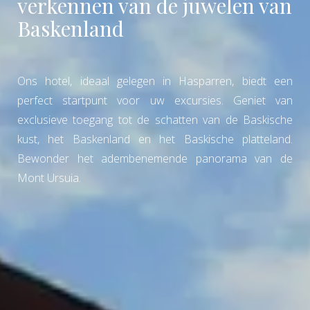
verkennen van de juwelen van
Baskenland
Ons hotel, ideaal gelegen in Hasparren, biedt een
perfect startpunt voor uw excursies. Geniet van
exclusieve toegang tot de schatten van de Baskische
kust, het Baskenland en het Baskische platteland.
Bewonder het adembenemende panorama van de
Mont Ursuia.