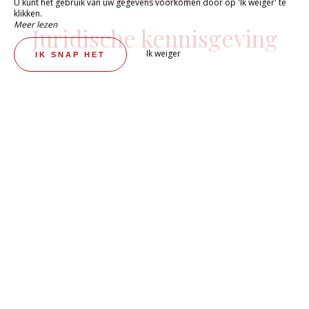
U kunt het gebruik van uw gegevens voorkomen door op 'Ik weiger' te
klikken.
Meer lezen
Juridische kennisgeving
Ik weiger
IK SNAP HET
CHARMANT HUIS IN HASPARREN, DAT COMFORT EN
GASTRONOMISCHE GERECHTEN BIEDT.
Hotel Berria Van La Maison De
Pierre
Om optimaal te profiteren van uw tussenstop in
Baskenland, boek uw verblijf nu.