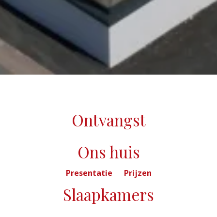
Ontvangst
Ons huis
Presentatie
Prijzen
Slaapkamers