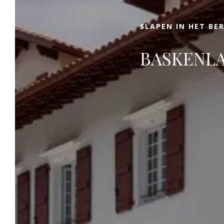
rust in de kamers tot het restaurant met
Michelinster.
SLAPEN IN HET BE
BASKENL