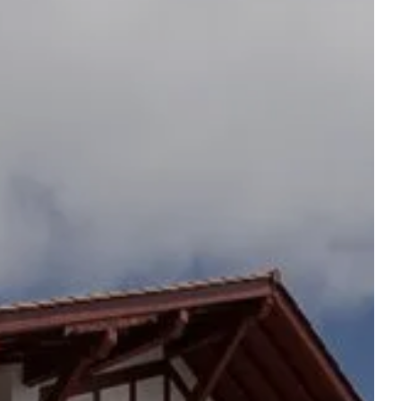
reserveer een tafel in de
geschenkdozen
bistro
BOEKEN