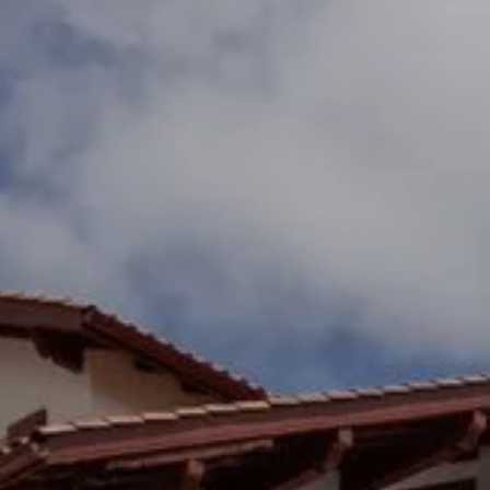
boek een tafel bij maison
een kamer boeken
de pierre
EEN KAMER 
Boek