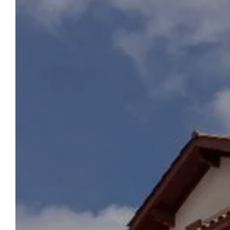
RESERVERING
Hotel Berria Van
La Maison De
Pierre
In het hart van Hasparren heet ons hotel u
van harte welkom met comfort en een
gastronomische ervaring. Geniet van een
verblijf waar aan elk detail is gedacht, van de